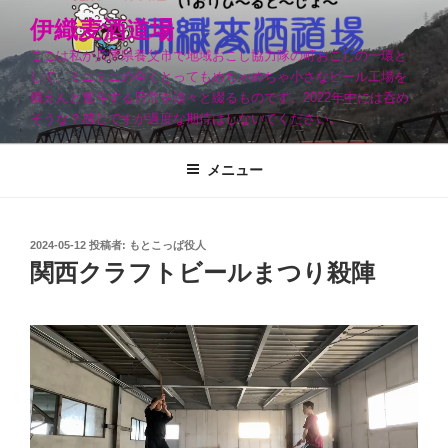
コ
伊織麦酒道場
ン
ここは私が兵庫県養父市で地域おこし協力隊の町おこしの一環と
テ
して、ミニミニの全くとってもめちゃめちゃ小さなビール工場を
ン
構えんと奮斗する日常を淡々と綴るものです。2022年中には呑め
ツ
そうな？感じですが過度な期待はしないでください。
へ
ス
メニュー
キ
ッ
プ
投
2024-05-12
投稿者:
もとこっぱ役人
稿
関西クラフトビールまつり殺陣
日: