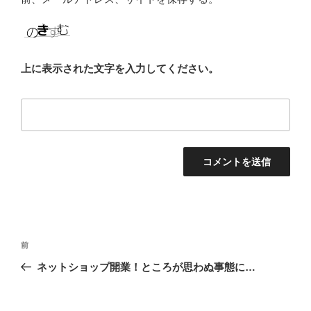
上に表示された文字を入力してください。
投
前
前
稿
の
ネットショップ開業！ところが思わぬ事態に…
ナ
投
ビ
稿