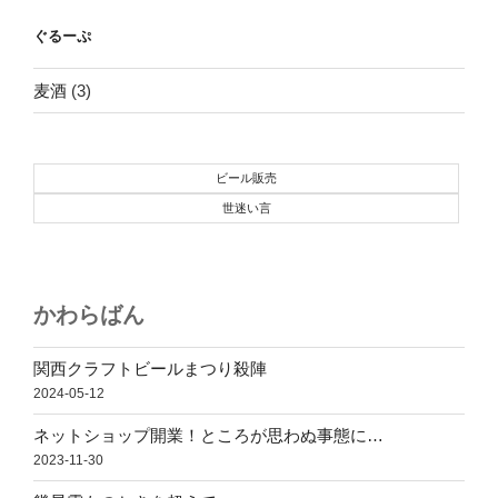
ゲ
ー
ぐるーぷ
シ
麦酒
(3)
ョ
ン
ビール販売
世迷い言
かわらばん
関西クラフトビールまつり殺陣
2024-05-12
ネットショップ開業！ところが思わぬ事態に…
2023-11-30